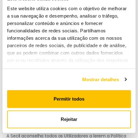
ligação existente no Website da Secil, será da exclusiva
Este website utiliza cookies com o objetivo de melhorar
responsabilidade do Utilizador.
a sua navegação e desempenho, analisar o tráfego,
A política de privacidade deste
website
diz respeito única
personalizar conteúdo e anúncios e fornecer
e exclusivamente às páginas web que podem ser
funcionalidades de redes sociais. Partilhamos
consultados sob o domínio www.secil.pt.
informações acerca da sua utilização com os nossos
parceiros de redes sociais, de publicidade e de análise,
Área Reservada
que as podem combinar com outros dados fornecidos
por si ou recolhidos através da utilização dos respetivos
serviços.
A Secil disponibiliza uma área reservada no Website para
os seus clientes no âmbito da relação comercial
Mostrar detalhes
estabelecida cujo acesso é atribuído por esta, os termos
e condições de utilização desta área reservada podem
ser consultados em
clientes.secil.pt
.
Permitir todos
Proteção de Dados Pessoais e
Privacidade
Rejeitar
A Secil aconselha todos os Utilizadores a lerem a Política