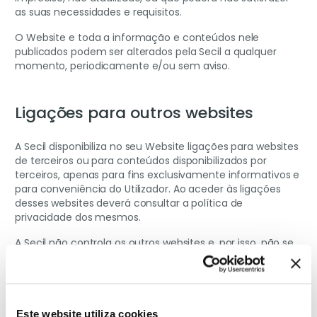
as suas necessidades e requisitos.
O Website e toda a informação e conteúdos nele
publicados podem ser alterados pela Secil a qualquer
momento, periodicamente e/ou sem aviso.
Ligações para outros websites
A Secil disponibiliza no seu Website ligações para websites
de terceiros ou para conteúdos disponibilizados por
terceiros, apenas para fins exclusivamente informativos e
para conveniência do Utilizador. Ao aceder às ligações
desses websites deverá consultar a política de
privacidade dos mesmos.
A Secil não controla os outros websites e, por isso, não se
responsabiliza pelos mesmos ou pelos respetivos
conteúdos, ou produtos, ou quaisquer danos, ou prejuízos
que possam resultar do acesso aos mesmos.
O acesso a qualquer outro website, mediante uma
Este website utiliza cookies