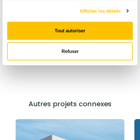
Afficher les détails
Produits connexes
Tout autoriser
Refuser
Béton standard
Autres projets connexes