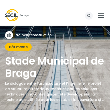
Nouvelle construction
Bâtiments
Stade Municipal de
Braga
Le dialogue entre l'architecture et l'ingénierie: le projet
de structure du stade, caractérisé par les solutions
techniques innovantes qui ont été développées, la
technologie utilisée pour les essais et la couverture et
la planification méticuleuse de la mise en œuvre des