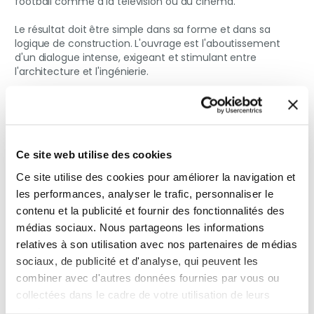
football comme à la télévision ou au cinéma.
Le résultat doit être simple dans sa forme et dans sa
logique de construction. L'ouvrage est l'aboutissement
d'un dialogue intense, exigeant et stimulant entre
l'architecture et l'ingénierie.
Ce site web utilise des cookies
Ce site utilise des cookies pour améliorer la navigation et
les performances, analyser le trafic, personnaliser le
contenu et la publicité et fournir des fonctionnalités des
médias sociaux. Nous partageons les informations
relatives à son utilisation avec nos partenaires de médias
sociaux, de publicité et d'analyse, qui peuvent les
combiner avec d'autres données fournies par vous ou
collectées dans le cadre de votre utilisation de leurs
1
1
1
1
1
/
5
5
5
5
5
Stade Municipal de Braga
services.