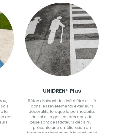
UNIDREN® Plus
eau,
Béton drainant destiné à être utilisé
 sols
dans les revêtements extérieurs
ue la
décoratifs, lorsque la perméabilité
ion des
du sol et la gestion des eaux de
eurs
pluie sont des facteurs décisifs. Il
présente une amélioration en
termes de résistance à la traction et