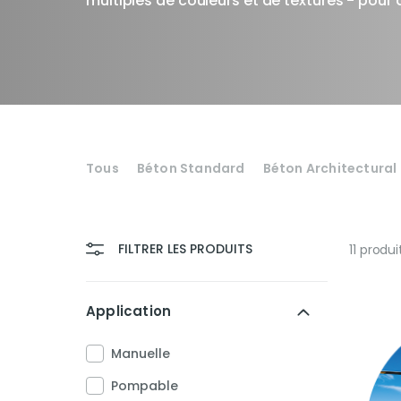
multiples de couleurs et de textures - pour 
Tous
Béton Standard
Béton Architectural
FILTRER LES PRODUITS
11
produi
Nettoyer les filtres
Application
Manuelle
Pompable