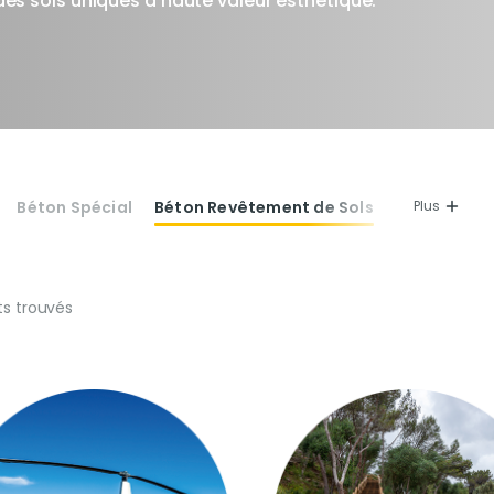
des sols uniques à haute valeur esthétique.
Béton Spécial
Béton Revêtement de Sols
Plus
ts trouvés