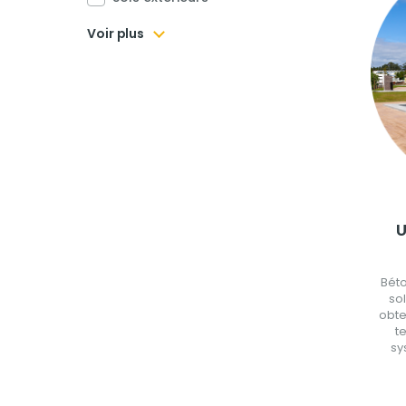
Voir plus
U
Béto
sol
obte
t
sy