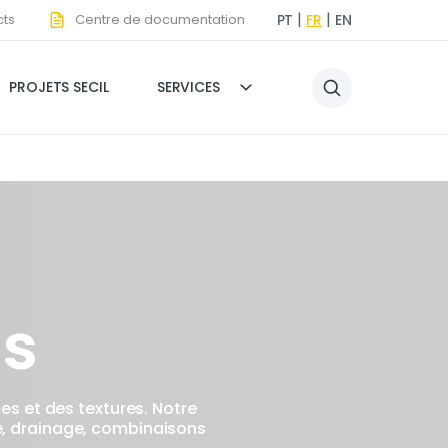
ts
Centre de documentation
PT
FR
EN
PROJETS SECIL
SERVICES
ls
 des textures. Notre
é, drainage, combinaisons