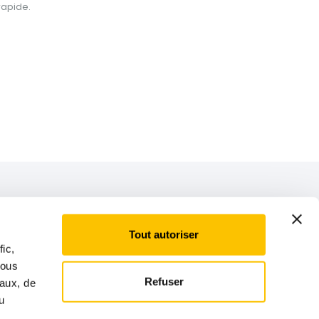
rapide.
Suivez-nous
Tout autoriser
fic,
Nous
Refuser
iaux, de
u