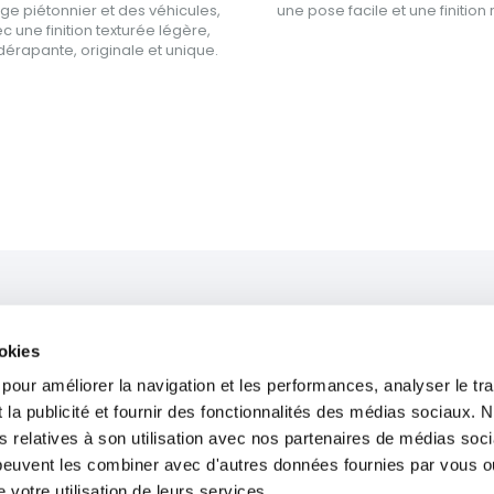
age piétonnier et des véhicules,
une pose facile et une finition 
c une finition texturée légère,
dérapante, originale et unique.
Support
ookies
Contact
 pour améliorer la navigation et les performances, analyser le tra
Centre de Documentation
 la publicité et fournir des fonctionnalités des médias sociaux. 
s relatives à son utilisation avec nos partenaires de médias soc
Ligne d’Intégrité
i peuvent les combiner avec d'autres données fournies par vous o
 votre utilisation de leurs services.