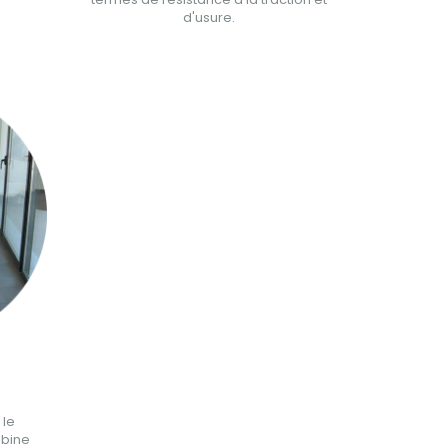
d'usure.
 le
mbine