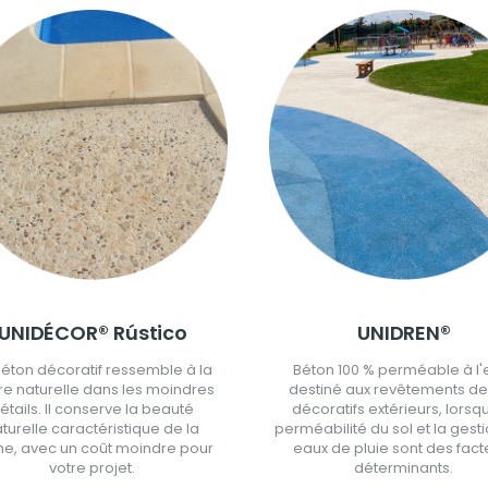
UNIDÉCOR® Rústico
UNIDREN®
béton décoratif ressemble à la
Béton 100 % perméable à l'
re naturelle dans les moindres
destiné aux revêtements de
étails. Il conserve la beauté
décoratifs extérieurs, lorsq
turelle caractéristique de la
perméabilité du sol et la gest
he, avec un coût moindre pour
eaux de pluie sont des fact
votre projet.
déterminants.