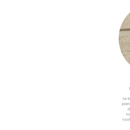
Le 
pier
d
na
roc