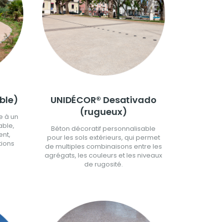
ble)
UNIDÉCOR® Desativado
(rugueux)
e à un
able,
Béton décoratif personnalisable
ent,
pour les sols extérieurs, qui permet
tions
de multiples combinaisons entre les
agrégats, les couleurs et les niveaux
de rugosité.