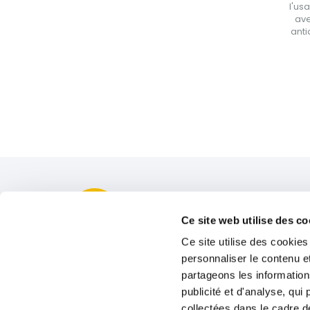
l'us
ave
anti
Secil
Ce site web utilise des c
Secil Portugal
Ce site utilise des cookies
Durabilité
personnaliser le contenu et
partageons les information
Académie Secil
publicité et d'analyse, qu
collectées dans le cadre de