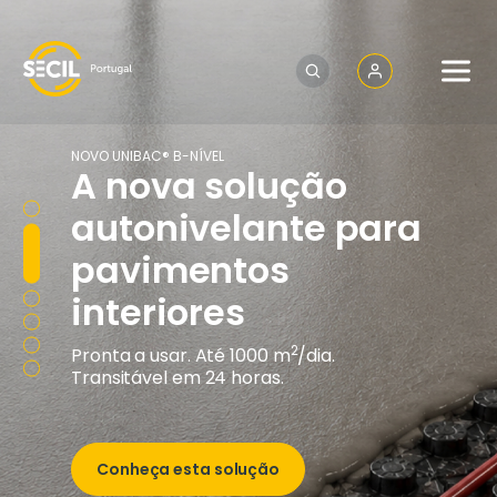
SECIL
NOVO UNIBAC® B-NÍVEL
A nova solução
autonivelante para
pavimentos
interiores
2
Pronta a usar. Até 1000 m
/dia.
Transitável em 24 horas.
Conheça esta solução